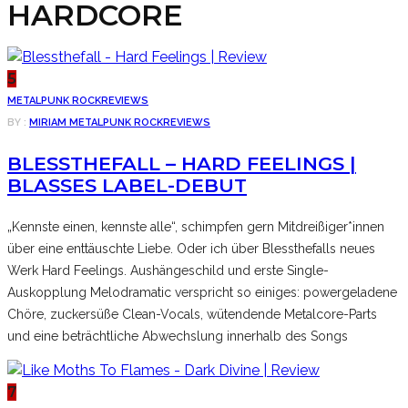
HARDCORE
5
METAL
PUNK ROCK
REVIEWS
BY :
MIRIAM
METAL
PUNK ROCK
REVIEWS
BLESSTHEFALL – HARD FEELINGS |
BLASSES LABEL-DEBUT
„Kennste einen, kennste alle“, schimpfen gern Mitdreißiger*innen
über eine enttäuschte Liebe. Oder ich über Blessthefalls neues
Werk Hard Feelings. Aushängeschild und erste Single-
Auskopplung Melodramatic verspricht so einiges: powergeladene
Chöre, zuckersüße Clean-Vocals, wütendende Metalcore-Parts
und eine beträchtliche Abwechslung innerhalb des Songs
7