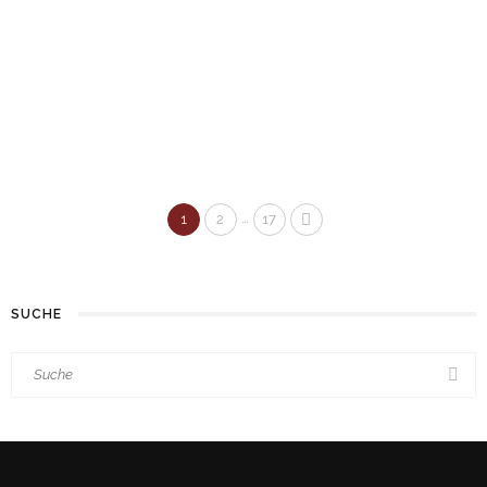
BÜCHER
MIRIAM
BÜCHER
ALEXANDER GORKOW – DIE
KINDER HÖREN PINK FLOYD
…
1
2
17
SUCHE