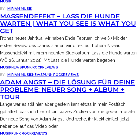
MUSIK
BY :
MIRIAM
MUSIK
MASSENDEFEKT – LASS DIE HUNDE
WARTEN | WHAT YOU SEE IS WHAT YOU
GET
Frohes neues Jahr!(Ja, wir haben Ende Februar. Ich weiß.) Mit der
ersten Review des Jahres starten wir direkt auf hohem Niveau:
Massendefekt mit ihrem neunten Studioalbum Lass die Hunde warten
(VÖ 26. Januar 2024). Mit Lass die Hunde warten begeben
MUSIK
NEWS
PUNK ROCK
REVIEWS
BY :
MIRIAM
MUSIK
NEWS
PUNK ROCK
REVIEWS
ADAM ANGST – DIE LÖSUNG FÜR DEINE
PROBLEME: NEUER SONG + ALBUM +
TOUR
Lange war es still hier, aber gestern kam etwas in mein Postfach
geflattert, dass ich hiermit ein kurzes Zucken von mir geben möchte:
Der neue Song von Adam Angst. Und wehe, ihr klickt einfach jetzt
nebenbei auf das Video oder
MUSIK
PUNK ROCK
REVIEWS