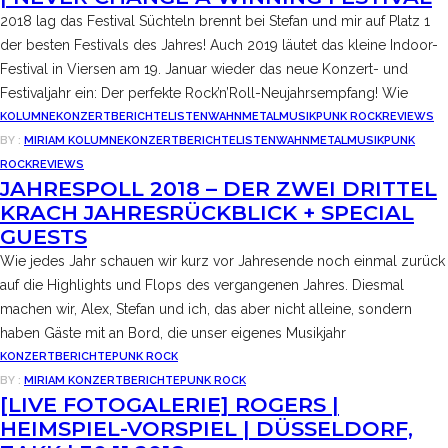
2018 lag das Festival Süchteln brennt bei Stefan und mir auf Platz 1
der besten Festivals des Jahres! Auch 2019 läutet das kleine Indoor-
Festival in Viersen am 19. Januar wieder das neue Konzert- und
Festivaljahr ein: Der perfekte Rock’n’Roll-Neujahrsempfang! Wie
KOLUMNE
KONZERTBERICHTE
LISTENWAHN
METAL
MUSIK
PUNK ROCK
REVIEWS
BY :
MIRIAM
KOLUMNE
KONZERTBERICHTE
LISTENWAHN
METAL
MUSIK
PUNK
ROCK
REVIEWS
JAHRESPOLL 2018 – DER ZWEI DRITTEL
KRACH JAHRESRÜCKBLICK + SPECIAL
GUESTS
Wie jedes Jahr schauen wir kurz vor Jahresende noch einmal zurück
auf die Highlights und Flops des vergangenen Jahres. Diesmal
machen wir, Alex, Stefan und ich, das aber nicht alleine, sondern
haben Gäste mit an Bord, die unser eigenes Musikjahr
KONZERTBERICHTE
PUNK ROCK
BY :
MIRIAM
KONZERTBERICHTE
PUNK ROCK
[LIVE FOTOGALERIE] ROGERS |
HEIMSPIEL-VORSPIEL | DÜSSELDORF,