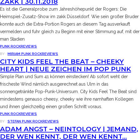
ZAKK | 30.11.2018
Es ist die Generalprobe zum Jahreshöhepunkt der Rogers: Die
Heimspiel-Zusatz-Show im zakk Düsseldorf. Wie sein großer Bruder
konnte auch die Extra-Portion Rogers an diesem Tag ausverkauft
vermelden und fuhr gleich zu Beginn mit einer Stimmung auf, mit der
man Stadien
PUNK ROCK
REVIEWS
BY :
MIRIAM
PUNK ROCK
REVIEWS
CITY KIDS FEEL THE BEAT – CHEEKY
HEART | NEUE ZEICHEN IM POP PUNK
Simple Plan und Sum 41 können einstecken! Ab sofort weht der
frischeste Wind nämlich ausgerechnet aus Ulm in das
sonnengetränkte Pop-Punk-Universum. City Kids Feel The Beat sind
mindestens genauso cheesy, cheeky wie ihre namhaften Kollegen
und ihnen gleichzeitig einen großen Schritt voraus.
PUNK ROCK
REVIEWS
BY :
STEFAN
PUNK ROCK
REVIEWS
ADAM ANGST – NEINTOLOGY | JEMAND,
DER WEN KENNT, DER WEN KENNT…