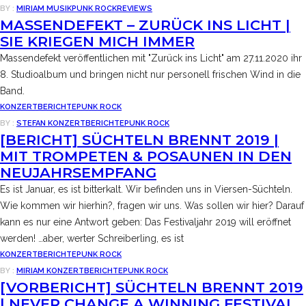
BY :
MIRIAM
MUSIK
PUNK ROCK
REVIEWS
MASSENDEFEKT – ZURÜCK INS LICHT |
SIE KRIEGEN MICH IMMER
Massendefekt veröffentlichen mit "Zurück ins Licht" am 27.11.2020 ihr
8. Studioalbum und bringen nicht nur personell frischen Wind in die
Band.
KONZERTBERICHTE
PUNK ROCK
BY :
STEFAN
KONZERTBERICHTE
PUNK ROCK
[BERICHT] SÜCHTELN BRENNT 2019 |
MIT TROMPETEN & POSAUNEN IN DEN
NEUJAHRSEMPFANG
Es ist Januar, es ist bitterkalt. Wir befinden uns in Viersen-Süchteln.
Wie kommen wir hierhin?, fragen wir uns. Was sollen wir hier? Darauf
kann es nur eine Antwort geben: Das Festivaljahr 2019 will eröffnet
werden! …aber, werter Schreiberling, es ist
KONZERTBERICHTE
PUNK ROCK
BY :
MIRIAM
KONZERTBERICHTE
PUNK ROCK
[VORBERICHT] SÜCHTELN BRENNT 2019
| NEVER CHANGE A WINNING FESTIVAL