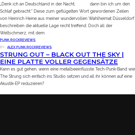
„Denk ich an Deutschland in der Nacht, dann bin ich um den
Schlaf gebracht.“ Diese zum geflügelten Wort gewordenen Zeilen
von Heinrich Heine aus meiner wundervollen Wahlheimat Düsseldorf
beschreiben die aktuelle Lage recht treffend. Doch all der
Weltschmerz, mit dem
PUNK ROCK
REVIEWS
BY :
ALEX
PUNK ROCK
REVIEWS
STRUNG OUT – BLACK OUT THE SKY |
EINE PLATTE VOLLER GEGENSÄTZE
Kann es gut gehen, wenn eine metalbeeinflusste Tech-Punk-Band wie
The Strung sich einfach ins Studio setzen und all ihr können auf eine
Akustik-EP reduzieren?