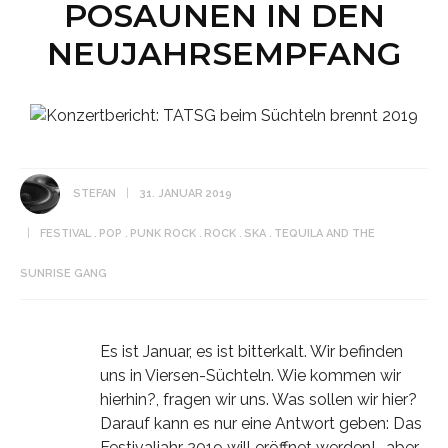
POSAUNEN IN DEN
NEUJAHRSEMPFANG
STEFAN
31. JANUAR 2019
FESTIVAL
POP
PUNK ROCK
ROCK
SKA
TEQUILA AND THE
SUNRISE GANG
Es ist Januar, es ist bitterkalt. Wir befinden
uns in Viersen-Süchteln. Wie kommen wir
hierhin?, fragen wir uns. Was sollen wir hier?
Darauf kann es nur eine Antwort geben: Das
Festivaljahr 2019 will eröffnet werden! …aber,