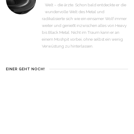
Welt – die ärzte. Schon bald entdeckte er die
wundervolle Welt des Metal und
radikalisierte sich wie ein einsamer Wolf immer
weiter und genießt inzwischen alles von Heavy
bis Black Metal. Nicht im Traum kann er an
einem Moshpit vorbei, ohne selbst ein wenig
Verwüstung zu hinterlassen.
EINER GEHT NOCH!
9
MASSENDEFEKT –
LASS DIE HUNDE
WARTEN | WHAT
ON! – ALLES AUF
YOU SEE IS WHAT
NEU // VOM MUT ZU
YOU GET