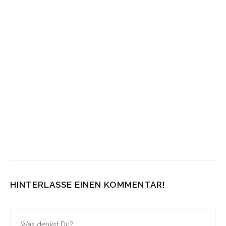
VERÄNDERUNG
19. FEBRUAR 2024
21. APRIL 2025
ADAM ANGST – DIE
LÖSUNG FÜR DEINE
PROBLEME: NEUER
SONG + ALBUM +
TOUR
21. JULI 2023
HINTERLASSE EINEN KOMMENTAR!