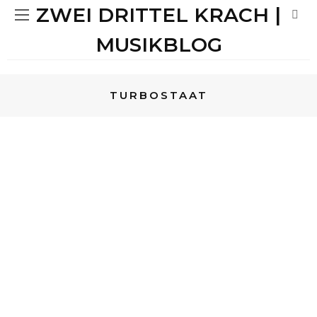
ZWEI DRITTEL KRACH |
MUSIKBLOG
TURBOSTAAT
MUSIK
MIRIAM
MUSIK
HALLO 2020 – NIE
VERÖFFENTLICHTE HOFFNUNGEN
KONZERTBERICHTE
MIRIAM
KONZERTBERICHTE
RUHRPOTT RODEO 2019 | MEIN
ERSTES MAL