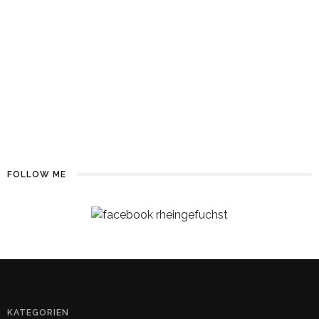
KONZERTBERICHTE
PUNK ROCK
MIRIAM
KONZERTBERICHTE
PUNK ROCK
LIVE | TURBOSTAAT | AUF DEM
WEG NACH ABALONIA | DJÄZZ,
DUISBURG | 24.01.2017
FOLLOW ME
KATEGORIEN