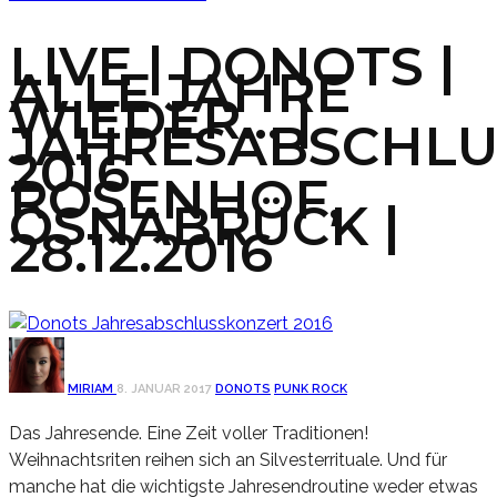
LIVE | DONOTS |
ALLE JAHRE
WIEDER… |
JAHRESABSCHLU
2016,
ROSENHOF,
OSNABRÜCK |
28.12.2016
MIRIAM
8. JANUAR 2017
DONOTS
PUNK ROCK
Das Jahresende. Eine Zeit voller Traditionen!
Weihnachtsriten reihen sich an Silvesterrituale. Und für
manche hat die wichtigste Jahresendroutine weder etwas