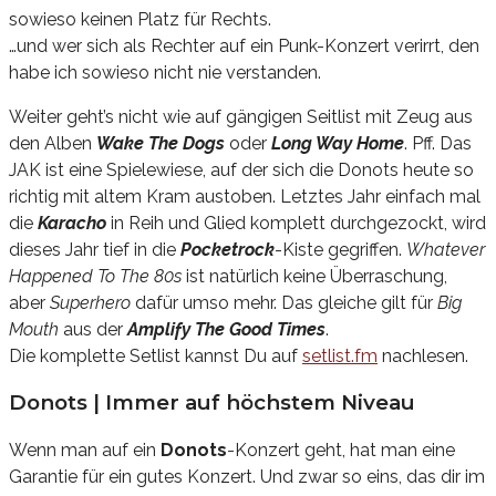
sowieso keinen Platz für Rechts.
…und wer sich als Rechter auf ein Punk-Konzert verirrt, den
habe ich sowieso nicht nie verstanden.
Weiter geht’s nicht wie auf gängigen Seitlist mit Zeug aus
den Alben
Wake The Dogs
oder
Long Way Home
. Pff. Das
JAK ist eine Spielewiese, auf der sich die Donots heute so
richtig mit altem Kram austoben. Letztes Jahr einfach mal
die
Karacho
in Reih und Glied komplett durchgezockt, wird
dieses Jahr tief in die
Pocketrock
-Kiste gegriffen.
Whatever
Happened To The 80s
ist natürlich keine Überraschung,
aber
Superhero
dafür umso mehr. Das gleiche gilt für
Big
Mouth
aus der
Amplify The Good Times
.
Die komplette Setlist kannst Du auf
setlist.fm
nachlesen.
Donots | Immer auf höchstem Niveau
Wenn man auf ein
Donots
-Konzert geht, hat man eine
Garantie für ein gutes Konzert. Und zwar so eins, das dir im