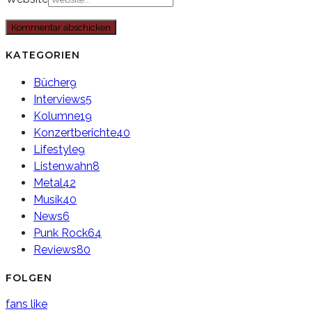
KATEGORIEN
Bücher
9
Interviews
5
Kolumne
19
Konzertberichte
40
Lifestyle
9
Listenwahn
8
Metal
42
Musik
40
News
6
Punk Rock
64
Reviews
80
FOLGEN
fans
like