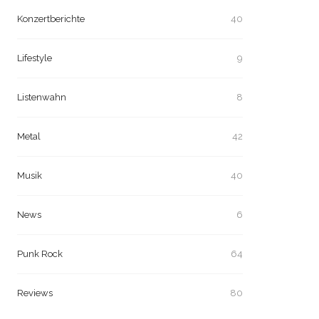
Konzertberichte
40
Lifestyle
9
Listenwahn
8
Metal
42
Musik
40
News
6
Punk Rock
64
Reviews
80