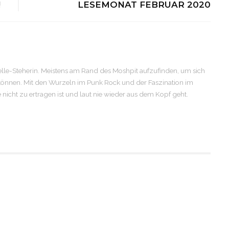
!
LESEMONAT FEBRUAR 2020
elle-Steherin. Meistens am Rand des Moshpit aufzufinden, um sich
 können. Mit den Wurzeln im Punk Rock und der Faszination im
se nicht zu ertragen ist und laut nie wieder aus dem Kopf geht.