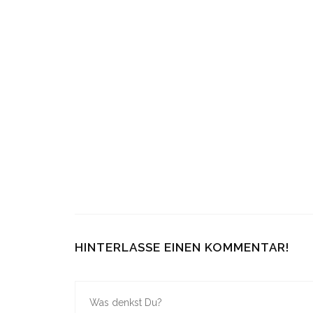
GOLDENES SCHWEIGEN
MITHU M
(DAS BRENNEN DER
IDENTIT
STILLE 1) VON SANDY
6. JANUAR 202
BRANDT
6. MÄRZ 2023
HINTERLASSE EINEN KOMMENTAR!