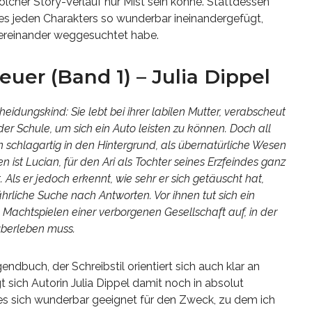
lcher Story-Verlauf nur Mist sein könne. Stattdessen
nes jeden Charakters so wunderbar ineinandergefügt,
ntereinander weggesuchtet habe.
euer (Band 1) – Julia Dippel
heidungskind: Sie lebt bei ihrer labilen Mutter, verabscheut
der Schule, um sich ein Auto leisten zu können. Doch all
n schlagartig in den Hintergrund, als übernatürliche Wesen
en ist Lucian, für den Ari als Tochter seines Erzfeindes ganz
. Als er jedoch erkennt, wie sehr er sich getäuscht hat,
hrliche Suche nach Antworten. Vor ihnen tut sich ein
 Machtspielen einer verborgenen Gesellschaft auf, in der
 überleben muss.
endbuch, der Schreibstil orientiert sich auch klar an
t sich Autorin Julia Dippel damit noch in absolut
s sich wunderbar geeignet für den Zweck, zu dem ich