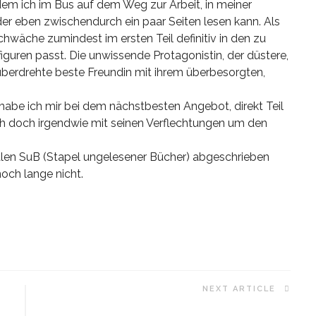
 dem ich im Bus auf dem Weg zur Arbeit, in meiner
r eben zwischendurch ein paar Seiten lesen kann. Als
chwäche zumindest im ersten Teil definitiv in den zu
guren passt. Die unwissende Protagonistin, der düstere,
überdrehte beste Freundin mit ihrem überbesorgten,
habe ich mir bei dem nächstbesten Angebot, direkt Teil
ich doch irgendwie mit seinen Verflechtungen um den
talen SuB (Stapel ungelesener Bücher) abgeschrieben
noch lange nicht.
NEXT ARTICLE