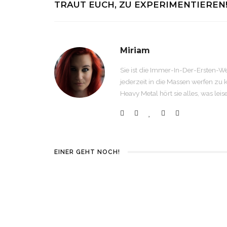
TRAUT EUCH, ZU EXPERIMENTIEREN
Miriam
Sie ist die Immer-In-Der-Ersten-W
jederzeit in die Massen werfen zu
Heavy Metal hört sie alles, was lei
EINER GEHT NOCH!