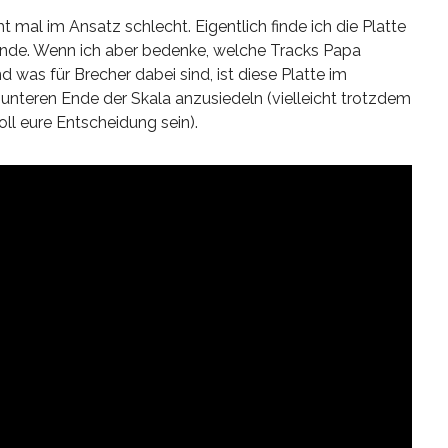
t mal im Ansatz schlecht. Eigentlich finde ich die Platte
 stünde. Wenn ich aber bedenke, welche Tracks Papa
was für Brecher dabei sind, ist diese Platte im
unteren Ende der Skala anzusiedeln (vielleicht trotzdem
oll eure Entscheidung sein).