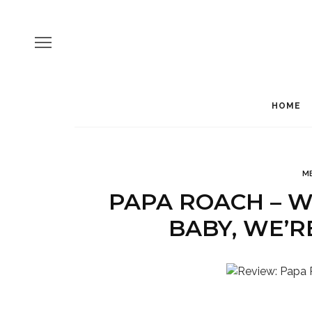
HOME
M
PAPA ROACH – W
BABY, WE’