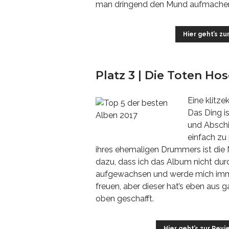
man dringend den Mund aufmachen
Hier geht’s zu
Platz 3 | Die Toten Ho
Eine klitz
Das Ding i
und Abschie
einfach zu
ihres ehemaligen Drummers ist die N
dazu, dass ich das Album nicht durc
aufgewachsen und werde mich immer
freuen, aber dieser hat’s eben aus
oben geschafft.
Hier geht’s zur Rev