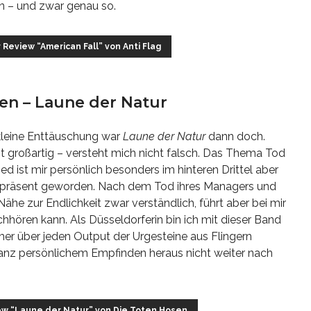
 – und zwar genau so.
r Review “American Fall” von Anti Flag
sen – Laune der Natur
ekleine Enttäuschung war
Laune der Natur
dann doch.
st großartig – versteht mich nicht falsch. Das Thema Tod
d ist mir persönlich besonders im hinteren Drittel aber
 präsent geworden. Nach dem Tod ihres Managers und
ähe zur Endlichkeit zwar verständlich, führt aber bei mir
hhören kann. Als Düsseldorferin bin ich mit dieser Band
 über jeden Output der Urgesteine aus Flingern
 ganz persönlichem Empfinden heraus nicht weiter nach
iew “Laune der Natur” von Die Toten Hosen