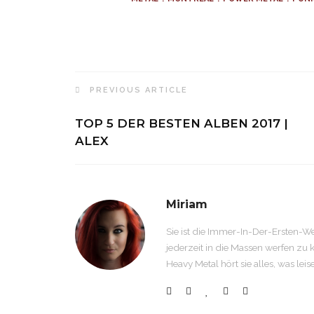
PREVIOUS ARTICLE
TOP 5 DER BESTEN ALBEN 2017 |
ALEX
Miriam
Sie ist die Immer-In-Der-Ersten-W
jederzeit in die Massen werfen zu
Heavy Metal hört sie alles, was lei