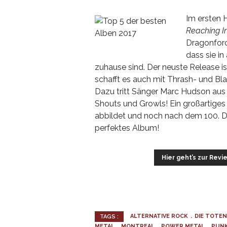
Im ersten 
Reaching Int
Dragonforc
dass sie i
zuhause sind. Der neuste Release is
schafft es auch mit Thrash- und Bl
Dazu tritt Sänger Marc Hudson aus 
Shouts und Growls! Ein großartiges 
abbildet und noch nach dem 100. D
perfektes Album!
Hier geht’s zur Revi
ALTERNATIVE ROCK
DIE TOTE
TAGS :
METAL
MONTREAL
POWER METAL
PUN