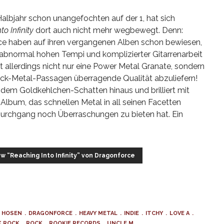
Halbjahr schon unangefochten auf der 1, hat sich
o Infinity
dort auch nicht mehr wegbewegt. Denn:
e haben auf ihren vergangenen Alben schon bewiesen,
n abnormal hohen Tempi und komplizierter Gitarrenarbeit
t allerdings nicht nur eine Power Metal Granate, sondern
ack-Metal-Passagen überragende Qualität abzuliefern!
dem Goldkehlchen-Schatten hinaus und brilliert mit
Album, das schnellen Metal in all seinen Facetten
urchgang noch Überraschungen zu bieten hat. Ein
ew “Reaching Into Infinity” von Dragonforce
N HOSEN
DRAGONFORCE
HEAVY METAL
INDIE
ITCHY
LOVE A
K ROCK
ROCK
ROOKIE RECORDS
UNCLE M