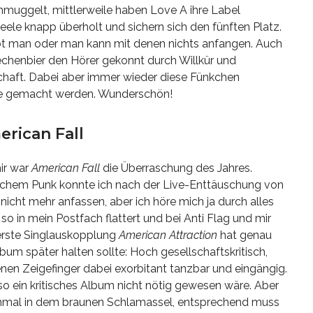
muggelt, mittlerweile haben Love A ihre Label
eele knapp überholt und sichern sich den fünften Platz.
bt man oder man kann mit denen nichts anfangen. Auch
chenbier den Hörer gekonnt durch Willkür und
chaft. Dabei aber immer wieder diese Fünkchen
hte gemacht werden. Wunderschön!
merican Fall
ir war
American Fall
die Überraschung des Jahres.
chem Punk konnte ich nach der Live-Enttäuschung von
nicht mehr anfassen, aber ich höre mich ja durch alles
so in mein Postfach flattert und bei Anti Flag und mir
 erste Singlauskopplung
American Attraction
hat genau
um später halten sollte: Hoch gesellschaftskritisch,
en Zeigefinger dabei exorbitant tanzbar und eingängig.
o ein kritisches Album nicht nötig gewesen wäre. Aber
 einmal in dem braunen Schlamassel, entsprechend muss