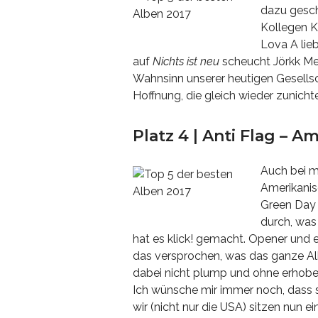
dazu gesch
Kollegen K
Lova A lie
auf
Nichts ist neu
scheucht Jörkk Me
Wahnsinn unserer heutigen Gesells
Hoffnung, die gleich wieder zunic
Platz 4 | Anti Flag – A
Auch bei m
Amerikanis
Green Day 
durch, was 
hat es klick! gemacht. Opener und
das versprochen, was das ganze Alb
dabei nicht plump und ohne erhoben
Ich wünsche mir immer noch, dass s
wir (nicht nur die USA) sitzen nun