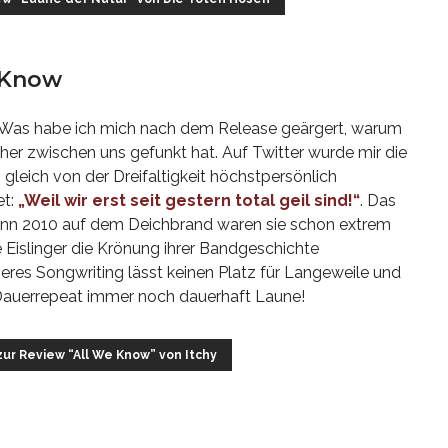
e Know
. Was habe ich mich nach dem Release geärgert, warum
üher zwischen uns gefunkt hat. Auf Twitter wurde mir die
gleich von der Dreifaltigkeit höchstpersönlich
et:
„Weil wir erst seit gestern total geil sind!“
. Das
denn 2010 auf dem Deichbrand waren sie schon extrem
 Eislinger die Krönung ihrer Bandgeschichte
eres Songwriting lässt keinen Platz für Langeweile und
auerrepeat immer noch dauerhaft Laune!
 zur Review “All We Know” von Itchy