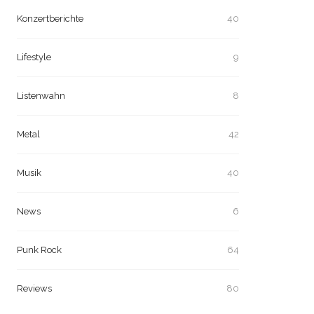
Konzertberichte
40
Lifestyle
9
Listenwahn
8
Metal
42
Musik
40
News
6
Punk Rock
64
Reviews
80