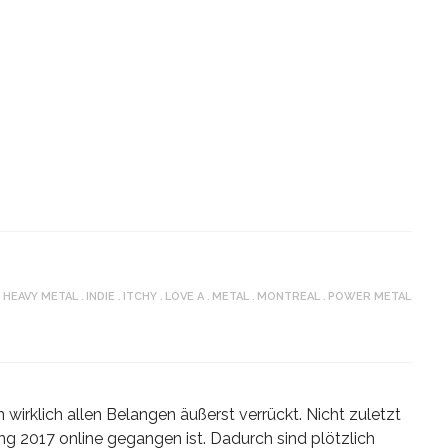
HEAVY METAL
INDIE
ITCHY
LOVE A
METAL
MONTREAL
POWER METAL
 wirklich allen Belangen äußerst verrückt. Nicht zuletzt
g 2017 online gegangen ist. Dadurch sind plötzlich