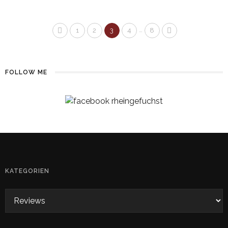
…
1
2
3
4
8
FOLLOW ME
KATEGORIEN