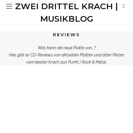
ZWEI DRITTEL KRACH |
MUSIKBLOG
REVIEWS
Was kann die neue Platte von…?
Hier gibt es CD-Reviews von aktuellen Platten und alten Perlen
vom besten Krach aus Punk(,) Rock & Metal.
PUNK ROCK
REVIEWS
7.5
MIRIAM
PUNK ROCK
REVIEWS
CITY KIDS FEEL THE BEAT –
CHEEKY HEART | NEUE ZEICHEN IM
POP PUNK
KOLUMNE
MUSIK
REVIEWS